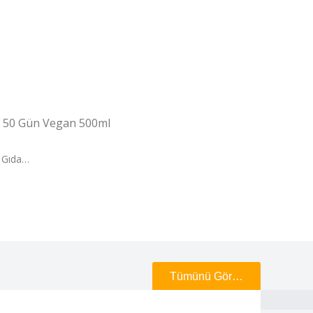
da 50 Gün Vegan 500ml
i Gıda…
Tümünü Gör…