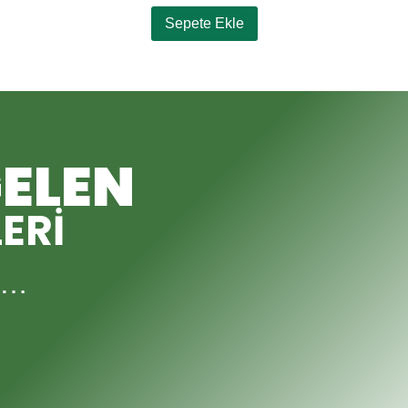
729,00 ₺.
fiyat:
Sepete Ekle
499,00 ₺.
ELEN
LERİ
iz…