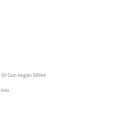
da 50 Gün Vegan 500ml
i Gıda…