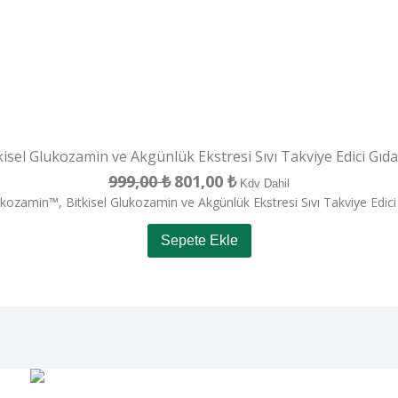
isel Glukozamin ve Akgünlük Ekstresi Sıvı Takviye Edici Gı
999,00
₺
801,00
₺
Orijinal
Şu
Kdv Dahil
kozamin™, Bitkisel Glukozamin ve Akgünlük Ekstresi Sıvı Takviye Edic
fiyat:
andaki
999,00 ₺.
fiyat:
Sepete Ekle
801,00 ₺.