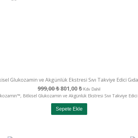
isel Glukozamin ve Akgünlük Ekstresi Sıvı Takviye Edici Gı
999,00
₺
801,00
₺
Orijinal
Şu
Kdv Dahil
kozamin™, Bitkisel Glukozamin ve Akgünlük Ekstresi Sıvı Takviye Edic
fiyat:
andaki
999,00 ₺.
fiyat:
Sepete Ekle
801,00 ₺.