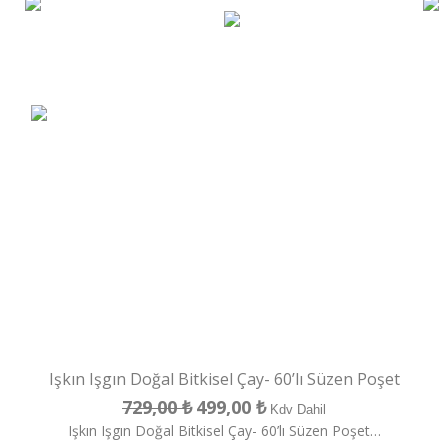
Işkın Işgın Doğal Bitkisel Çay- 60’lı Süzen Poşet
729,00
₺
499,00
₺
Orijinal
Şu
Kdv Dahil
Işkın Işgın Doğal Bitkisel Çay- 60’lı Süzen Poşet…
fiyat:
andaki