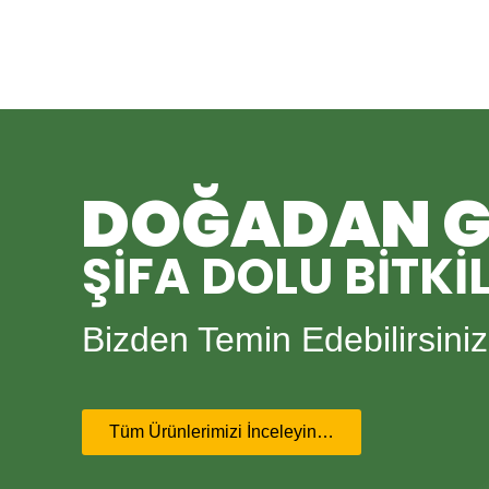
DOĞADAN G
ŞİFA DOLU BİTKİ
Bizden Temin Edebilirsin
Tüm Ürünlerimizi İnceleyin…