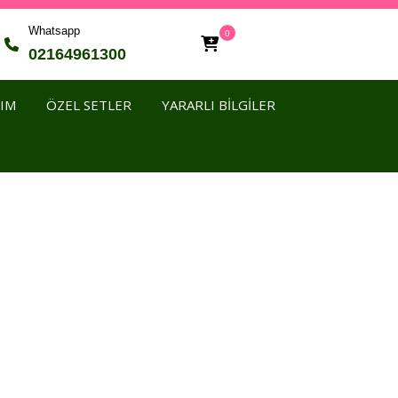
Whatsapp
0
02164961300
KIM
ÖZEL SETLER
YARARLI BİLGİLER