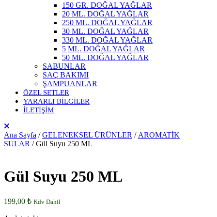
150 GR. DOĞAL YAĞLAR
20 ML. DOĞAL YAĞLAR
250 ML. DOĞAL YAĞLAR
30 ML. DOĞAL YAĞLAR
330 ML. DOĞAL YAĞLAR
5 ML. DOĞAL YAĞLAR
50 ML. DOĞAL YAĞLAR
SABUNLAR
SAÇ BAKIMI
ŞAMPUANLAR
ÖZEL SETLER
YARARLI BİLGİLER
İLETİŞİM
Ana Sayfa
/
GELENEKSEL ÜRÜNLER
/
AROMATİK
SULAR
/ Gül Suyu 250 ML
Gül Suyu 250 ML
199,00
₺
Kdv Dahil