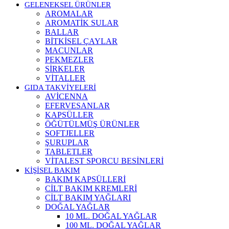
GELENEKSEL ÜRÜNLER
AROMALAR
AROMATİK SULAR
BALLAR
BİTKİSEL ÇAYLAR
MACUNLAR
PEKMEZLER
SİRKELER
VİTALLER
GIDA TAKVİYELERİ
AVİCENNA
EFERVESANLAR
KAPSÜLLER
ÖĞÜTÜLMÜŞ ÜRÜNLER
SOFTJELLER
ŞURUPLAR
TABLETLER
VİTALEST SPORCU BESİNLERİ
KİŞİSEL BAKIM
BAKIM KAPSÜLLERİ
CİLT BAKIM KREMLERİ
CİLT BAKIM YAĞLARI
DOĞAL YAĞLAR
10 ML. DOĞAL YAĞLAR
100 ML. DOĞAL YAĞLAR