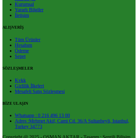
Kurumsal
Yararlı Bilgiler
İletişim
ALIŞVERİŞ
Tüm Ürünler
Hesabım
Ödeme
Sepet
SÖZLEŞMELER
Kvkk
Gizlilik İlkeleri
Mesafeli Satış Sözleşmesi
BİZE ULAŞIN
Whatsapp : 0 216 496 13 00
Adres :Mehmet Akif, Cami Cd. 36/A Sultanbeyli, Istanbul,
Turkey 34773
Copyright @ 2025 - OSMAN AKTAR - Tasarım : Sergili Bilişim