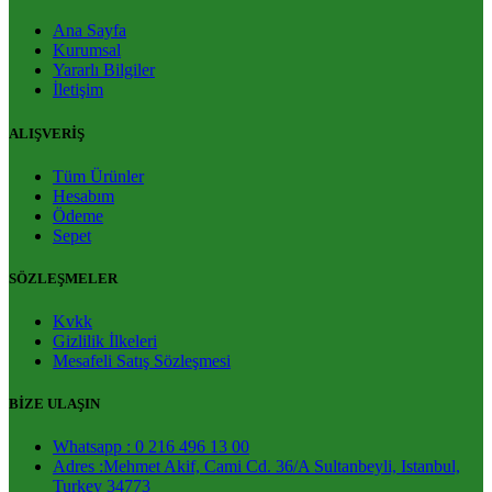
Ana Sayfa
Kurumsal
Yararlı Bilgiler
İletişim
ALIŞVERİŞ
Tüm Ürünler
Hesabım
Ödeme
Sepet
SÖZLEŞMELER
Kvkk
Gizlilik İlkeleri
Mesafeli Satış Sözleşmesi
BİZE ULAŞIN
Whatsapp : 0 216 496 13 00
Adres :Mehmet Akif, Cami Cd. 36/A Sultanbeyli, Istanbul,
Turkey 34773