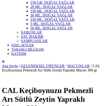
150 GR. DOĞAL YAĞLAR
20 ML. DOĞAL YAĞLAR
250 ML. DOĞAL YAĞLAR
30 ML. DOĞAL YAĞLAR
330 ML. DOĞAL YAĞLAR
5 ML. DOĞAL YAĞLAR
50 ML. DOĞAL YAĞLAR
SABUNLAR
SAÇ BAKIMI
ŞAMPUANLAR
ÖZEL SETLER
YARARLI BİLGİLER
İLETİŞİM
Ana Sayfa
/
GELENEKSEL ÜRÜNLER
/
MACUNLAR
/ CAL
Keçiboynuzu Pekmezli Arı Sütlü Zeytin Yapraklı Macun 300 gr
CAL Keçiboynuzu Pekmezli
Arı Sütlü Zeytin Yapraklı