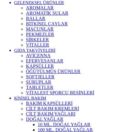
GELENEKSEL ÜRÜNLER
AROMALAR
AROMATİK SULAR
BALLAR
BİTKİSEL ÇAYLAR
MACUNLAR
PEKMEZLER
SİRKELER
VİTALLER
GIDA TAKVİYELERİ
AVİCENNA
EFERVESANLAR
KAPSÜLLER
ÖĞÜTÜLMÜŞ ÜRÜNLER
SOFTJELLER
ŞURUPLAR
TABLETLER
VİTALEST SPORCU BESİNLERİ
KİŞİSEL BAKIM
BAKIM KAPSÜLLERİ
CİLT BAKIM KREMLERİ
CİLT BAKIM YAĞLARI
DOĞAL YAĞLAR
10 ML. DOĞAL YAĞLAR
100 ML. DOĞAL YAĞLAR