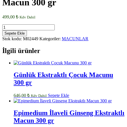
Macun 300 gr
499,00
₺
Kdv Dahil
CAL
Keçiboynuzu
Sepete Ekle
Pekmezli
Stok kodu:
M02449
Kategoriler:
MACUNLAR
Arı
Sütlü
İlgili ürünler
Zeytin
Yapraklı
Macun
300
gr
Günlük Ekstraktlı Çocuk Macunu
adet
300 gr
646,00
₺
Sepete Ekle
Kdv Dahil
Epimedium İlaveli Ginseng Ekstraktlı
Macun 300 gr