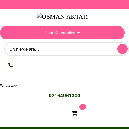
Skip
to
content
Tüm Kategoriler
Ara:
Whatsapp
02164961300
0