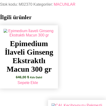
Macun
Stok kodu:
M02370
Kategoriler:
MACUNLAR
300
gr
adet
İlgili ürünler
Epimedium
İlaveli Ginseng
Ekstraktlı
Macun 300 gr
646,00
₺
Kdv Dahil
Sepete Ekle