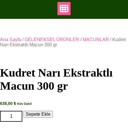
Ana Sayfa
/
GELENEKSEL ÜRÜNLER
/
MACUNLAR
/ Kudret
Narı Ekstraktlı Macun 300 gr
Kudret Narı Ekstraktlı
Macun 300 gr
638,00
₺
Kdv Dahil
Kudret
Sepete Ekle
Narı
Ekstraktlı