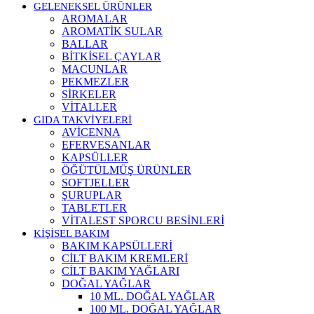
GELENEKSEL ÜRÜNLER
AROMALAR
AROMATİK SULAR
BALLAR
BİTKİSEL ÇAYLAR
MACUNLAR
PEKMEZLER
SİRKELER
VİTALLER
GIDA TAKVİYELERİ
AVİCENNA
EFERVESANLAR
KAPSÜLLER
ÖĞÜTÜLMÜŞ ÜRÜNLER
SOFTJELLER
ŞURUPLAR
TABLETLER
VİTALEST SPORCU BESİNLERİ
KİŞİSEL BAKIM
BAKIM KAPSÜLLERİ
CİLT BAKIM KREMLERİ
CİLT BAKIM YAĞLARI
DOĞAL YAĞLAR
10 ML. DOĞAL YAĞLAR
100 ML. DOĞAL YAĞLAR