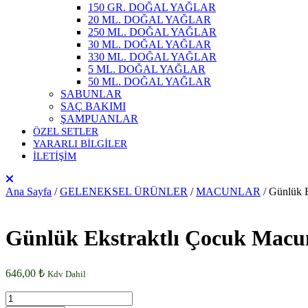
150 GR. DOĞAL YAĞLAR
20 ML. DOĞAL YAĞLAR
250 ML. DOĞAL YAĞLAR
30 ML. DOĞAL YAĞLAR
330 ML. DOĞAL YAĞLAR
5 ML. DOĞAL YAĞLAR
50 ML. DOĞAL YAĞLAR
SABUNLAR
SAÇ BAKIMI
ŞAMPUANLAR
ÖZEL SETLER
YARARLI BİLGİLER
İLETİŞİM
Ana Sayfa
/
GELENEKSEL ÜRÜNLER
/
MACUNLAR
/ Günlük 
Günlük Ekstraktlı Çocuk Macu
646,00
₺
Kdv Dahil
Günlük