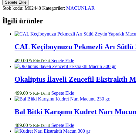
Ekstraktlı
Sepete Ekle
Çocuk
Stok kodu:
M02448
Kategoriler:
MACUNLAR
Macunu
300
İlgili ürünler
gr
adet
CAL Keçiboynuzu Pekmezli Arı Sütlü 
499,00
₺
Sepete Ekle
Kdv Dahil
Okaliptus İlaveli Zencefil Ekstraktlı 
499,00
₺
Sepete Ekle
Kdv Dahil
Bal Bitki Karışımı Kudret Narı Macun
489,00
₺
Sepete Ekle
Kdv Dahil