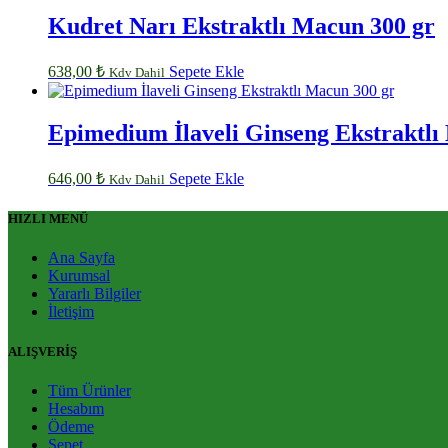
Kudret Narı Ekstraktlı Macun 300 gr
638,00
₺
Sepete Ekle
Kdv Dahil
Epimedium İlaveli Ginseng Ekstraktlı
646,00
₺
Sepete Ekle
Kdv Dahil
HIZLI MENÜ
Ana Sayfa
Kurumsal
Yararlı Bilgiler
İletişim
ALIŞVERİŞ
Tüm Ürünler
Hesabım
Ödeme
Sepet