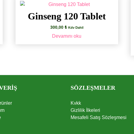
Ginseng 120 Tablet
300,00
₺
Kdv Dahil
Devamını oku
VERİŞ
SÖZLEŞMELER
ünler
Kvkk
ım
Gizlilik İlkeleri
e
Mesafeli Satış Sözleşmesi