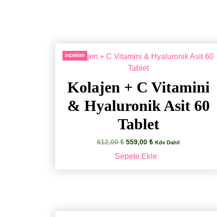
İNDIRIM!
Kolajen + C Vitamini
& Hyaluronik Asit 60
Tablet
Orijinal
Şu
612,00
₺
559,00
₺
Kdv Dahil
fiyat:
andaki
Sepete Ekle
612,00 ₺.
fiyat:
559,00 ₺.