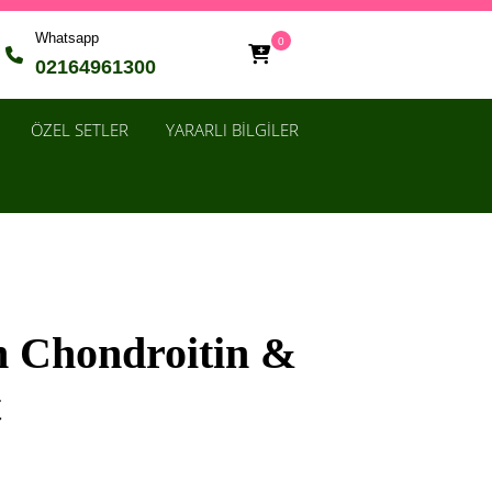
Whatsapp
0
02164961300
ÖZEL SETLER
YARARLI BİLGİLER
 Chondroitin &
t