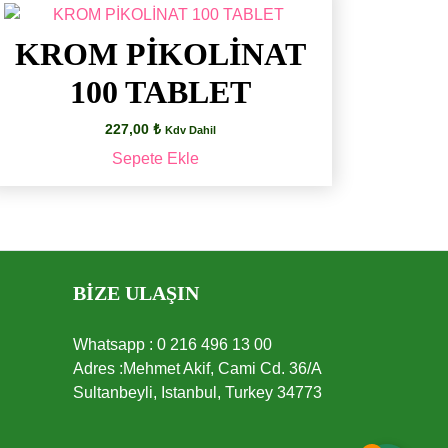
KROM PİKOLİNAT
100 TABLET
227,00
₺
Kdv Dahil
Sepete Ekle
BİZE ULAŞIN
Whatsapp : 0 216 496 13 00
Adres :Mehmet Akif, Cami Cd. 36/A
Sultanbeyli, Istanbul, Turkey 34773