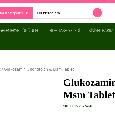
Ara:
m Kategoriler
GELENEKSEL ÜRÜNLER
GIDA TAKVİYELERİ
KİŞİSEL BAKIM
R
/ Glukozamin Chondroitin & Msm Tablet
Glukozamin
Msm Table
100,00
₺
Kdv Dahil