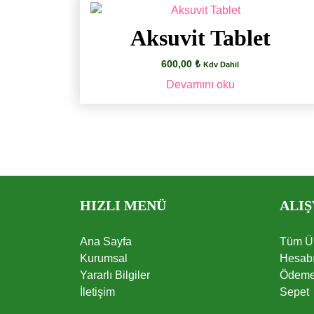
Aksuvit Tablet
600,00
₺
Kdv Dahil
Devamını oku
HIZLI MENÜ
ALIŞ
Ana Sayfa
Tüm Ür
Kurumsal
Hesab
Yararlı Bilgiler
Ödem
İletişim
Sepet