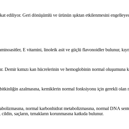
 ediliyor. Geri dönüşümlü ve ürünün ışıktan etkilenmesini engelleyecek 
noasitler, E vitamini, linoleik asit ve güçlü flavonoidler bulunur, kıyme
ttırır. Demir kımızı kan hücrelerinin ve hemoglobinin normal oluşumuna k
bitkinliğin azalmasına, kemiklerin normal fonksiyonu için gerekli olan
tabolizmasına, normal karbonhidrat metabolizmasına, normal DNA sentez
cildin, saçların, tırnakların korunmasına katkıda bulunur.