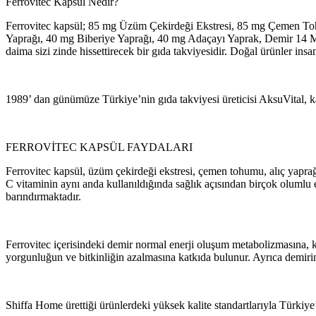
Ferrovitec Kapsül Nedir?
469,00 ₺.
449,00 ₺.
Ferrovitec kapsül; 85 mg Üzüm Çekirdeği Ekstresi, 85 mg Çemen To
Yaprağı, 40 mg Biberiye Yaprağı, 40 mg Adaçayı Yaprak, Demir 14 Mg
daima sizi zinde hissettirecek bir gıda takviyesidir. Doğal ürünler in
1989’ dan günümüze Türkiye’nin gıda takviyesi üreticisi AksuVital, ka
FERROVİTEC KAPSÜL FAYDALARI
Ferrovitec kapsül, üzüm çekirdeği ekstresi, çemen tohumu, alıç yaprağı
C vitaminin aynı anda kullanıldığında sağlık açısından birçok olumlu e
barındırmaktadır.
Ferrovitec içerisindeki demir normal enerji oluşum metabolizmasına, 
yorgunluğun ve bitkinliğin azalmasına katkıda bulunur. Ayrıca demiri
Shiffa Home ürettiği ürünlerdeki yüksek kalite standartlarıyla Türkiye’n