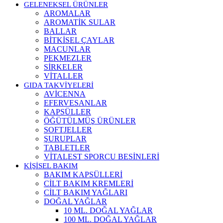
GELENEKSEL ÜRÜNLER
AROMALAR
AROMATİK SULAR
BALLAR
BİTKİSEL ÇAYLAR
MACUNLAR
PEKMEZLER
SİRKELER
VİTALLER
GIDA TAKVİYELERİ
AVİCENNA
EFERVESANLAR
KAPSÜLLER
ÖĞÜTÜLMÜŞ ÜRÜNLER
SOFTJELLER
ŞURUPLAR
TABLETLER
VİTALEST SPORCU BESİNLERİ
KİŞİSEL BAKIM
BAKIM KAPSÜLLERİ
CİLT BAKIM KREMLERİ
CİLT BAKIM YAĞLARI
DOĞAL YAĞLAR
10 ML. DOĞAL YAĞLAR
100 ML. DOĞAL YAĞLAR