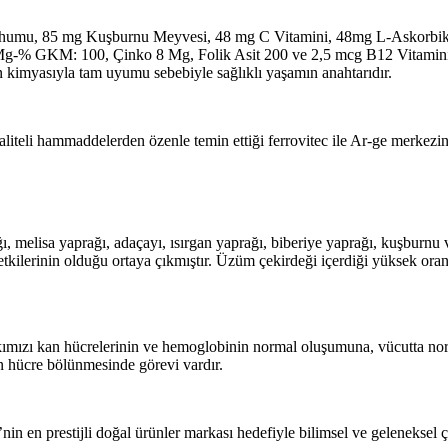
humu, 85 mg Kuşburnu Meyvesi, 48 mg C Vitamini, 48mg L-Askorbik As
-% GKM: 100, Çinko 8 Mg, Folik Asit 200 ve 2,5 mcg B12 Vitamini içe
san kimyasıyla tam uyumu sebebiyle sağlıklı yaşamın anahtarıdır.
liteli hammaddelerden özenle temin ettiği ferrovitec ile Ar-ge merkezin
, melisa yaprağı, adaçayı, ısırgan yaprağı, biberiye yaprağı, kuşburnu 
tkilerinin olduğu ortaya çıkmıştır. Üzüm çekirdeği içerdiği yüksek oranda
kımızı kan hücrelerinin ve hemoglobinin normal oluşumuna, vücutta nor
n hücre bölünmesinde görevi vardır.
in en prestijli doğal ürünler markası hedefiyle bilimsel ve geleneksel ça