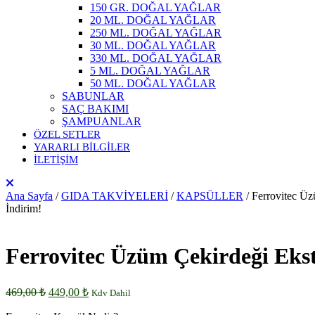
150 GR. DOĞAL YAĞLAR
20 ML. DOĞAL YAĞLAR
250 ML. DOĞAL YAĞLAR
30 ML. DOĞAL YAĞLAR
330 ML. DOĞAL YAĞLAR
5 ML. DOĞAL YAĞLAR
50 ML. DOĞAL YAĞLAR
SABUNLAR
SAÇ BAKIMI
ŞAMPUANLAR
ÖZEL SETLER
YARARLI BİLGİLER
İLETİŞİM
Ana Sayfa
/
GIDA TAKVİYELERİ
/
KAPSÜLLER
/ Ferrovitec Üz
İndirim!
Ferrovitec Üzüm Çekirdeği Ekst
Orijinal
Şu
469,00
₺
449,00
₺
Kdv Dahil
fiyat:
andaki
fiyat: