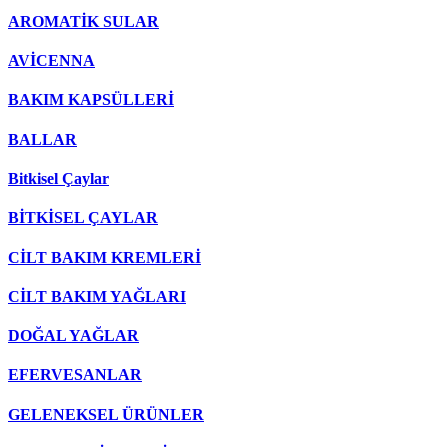
AROMATİK SULAR
AVİCENNA
BAKIM KAPSÜLLERİ
BALLAR
Bitkisel Çaylar
BİTKİSEL ÇAYLAR
CİLT BAKIM KREMLERİ
CİLT BAKIM YAĞLARI
DOĞAL YAĞLAR
EFERVESANLAR
GELENEKSEL ÜRÜNLER