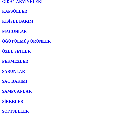
GIDA TAKVİYELERİ
KAPSÜLLER
KİŞİSEL BAKIM
MACUNLAR
ÖĞÜTÜLMÜŞ ÜRÜNLER
ÖZEL SETLER
PEKMEZLER
SABUNLAR
SAÇ BAKIMI
ŞAMPUANLAR
SİRKELER
SOFTJELLER