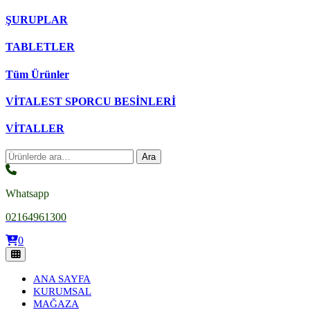
ŞURUPLAR
TABLETLER
Tüm Ürünler
VİTALEST SPORCU BESİNLERİ
VİTALLER
Ara:
Ara
Whatsapp
02164961300
0
ANA SAYFA
KURUMSAL
MAĞAZA