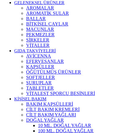
GELENEKSEL ÜRÜNLER
AROMALAR
AROMATİK SULAR
BALLAR
BİTKİSEL ÇAYLAR
MACUNLAR
PEKMEZLER
SİRKELER
VİTALLER
GIDA TAKVİYELERİ
AVİCENNA
EFERVESANLAR
KAPSÜLLER
ÖĞÜTÜLMÜŞ ÜRÜNLER
SOFTJELLER
ŞURUPLAR
TABLETLER
VİTALEST SPORCU BESİNLERİ
KİŞİSEL BAKIM
BAKIM KAPSÜLLERİ
CİLT BAKIM KREMLERİ
CİLT BAKIM YAĞLARI
DOĞAL YAĞLAR
10 ML. DOĞAL YAĞLAR
100 ML. DOĞAL YAĞLAR