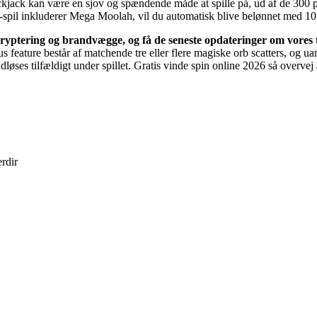
kjack kan være en sjov og spændende måde at spille på, ud af de 300
ot-spil inkluderer Mega Moolah, vil du automatisk blive belønnet med 10 
ryptering og brandvægge, og få de seneste opdateringer om vores
us feature består af matchende tre eller flere magiske orb scatters, og u
øses tilfældigt under spillet. Gratis vinde spin online 2026 så overvej at
erdir