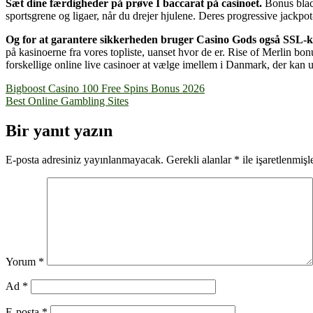
Sæt dine færdigheder på prøve I baccarat på casinoet.
Bonus blac
sportsgrene og ligaer, når du drejer hjulene. Deres progressive jackp
Og for at garantere sikkerheden bruger Casino Gods også SSL-k
på kasinoerne fra vores topliste, uanset hvor de er. Rise of Merlin bon
forskellige online live casinoer at vælge imellem i Danmark, der kan udl
Yazı
Bigboost Casino 100 Free Spins Bonus 2026
Best Online Gambling Sites
gezinmesi
Bir yanıt yazın
E-posta adresiniz yayınlanmayacak.
Gerekli alanlar
*
ile işaretlenmişl
Yorum
*
Ad
*
E-posta
*