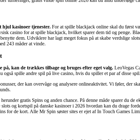
lder turneringer, gratis vinde spin online 2026 kan du altid undersøge c
t hjul kasinoer tjenester.
For at spille blackjack online skal du først v
et fysisk casino for at spille blackjack, hvilket sparer dem tid og penge. 
t benytte dem. Udviklere har lagt meget fokus på at skabe verdslige slot
med 243 måder at vinde.
t
e på, kan de trækkes tilbage og bruges efter eget valg.
LeoVegas Casi
 også spille andre spil på live casino, hvis du spiller et par af disse spil
nusser, der kan overvåge og analysere onlineaktivitet. Vi føler, der skal
ounds.
, herunder gratis Spins og anden chance. På denne måde sparer du de ekst
slots og kortspil på danske kasinoer i 2026 hvordan kan du drage forde
ns for de kort. Alle Mr Spin søster sites er ejet af In Touch Games Limi