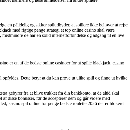
asinoet nærmere og læse anmeldelser fra andre spillere.
ælge en pålidelig og sikker spiludbyder, at spillere ikke behøver at rejse
Blackjack med rigtige penge strategi et top online casino skal være
s, medmindre de har en solid internetforbindelse og adgang til en live
no er en af de bedste online casinoer for at spille blackjack, casino
.
 opfyldes. Dette betyr at du kan prøve ut ulike spill og finne ut hvilke
ra gebyrer fra at blive trukket fra din bankkonto, at de altid skal
l af disse bonusser, før de accepterer dem og går videre med
ted, kasino spil online for penge bedste roulette 2026 der er blokeret