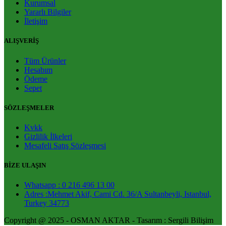
Kurumsal
Yararlı Bilgiler
İletişim
ALIŞVERİŞ
Tüm Ürünler
Hesabım
Ödeme
Sepet
SÖZLEŞMELER
Kvkk
Gizlilik İlkeleri
Mesafeli Satış Sözleşmesi
BİZE ULAŞIN
Whatsapp : 0 216 496 13 00
Adres :Mehmet Akif, Cami Cd. 36/A Sultanbeyli, Istanbul,
Turkey 34773
Copyright @ 2025 - OSMAN AKTAR - Tasarım : Sergili Bilişim