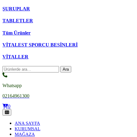
ŞURUPLAR
TABLETLER
Tüm Ürünler
VİTALEST SPORCU BESİNLERİ
VİTALLER
Ara:
Ara
Whatsapp
02164961300
0
ANA SAYFA
KURUMSAL
MAĞAZA