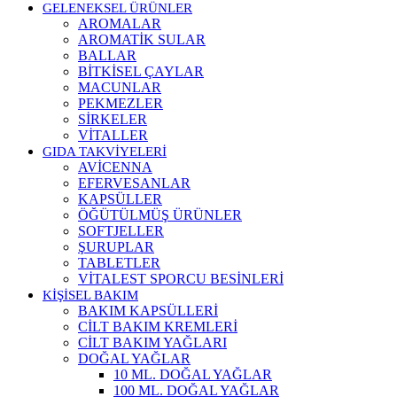
GELENEKSEL ÜRÜNLER
AROMALAR
AROMATİK SULAR
BALLAR
BİTKİSEL ÇAYLAR
MACUNLAR
PEKMEZLER
SİRKELER
VİTALLER
GIDA TAKVİYELERİ
AVİCENNA
EFERVESANLAR
KAPSÜLLER
ÖĞÜTÜLMÜŞ ÜRÜNLER
SOFTJELLER
ŞURUPLAR
TABLETLER
VİTALEST SPORCU BESİNLERİ
KİŞİSEL BAKIM
BAKIM KAPSÜLLERİ
CİLT BAKIM KREMLERİ
CİLT BAKIM YAĞLARI
DOĞAL YAĞLAR
10 ML. DOĞAL YAĞLAR
100 ML. DOĞAL YAĞLAR