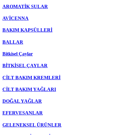
AROMATİK SULAR
AVİCENNA
BAKIM KAPSÜLLERİ
BALLAR
Bitkisel Çaylar
BİTKİSEL ÇAYLAR
CİLT BAKIM KREMLERİ
CİLT BAKIM YAĞLARI
DOĞAL YAĞLAR
EFERVESANLAR
GELENEKSEL ÜRÜNLER