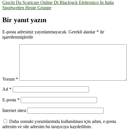
Yazı
Giochi Da Scaricare Online Di Blackjack Elettronico In Italia
Sportwetten Heute Gruppe
gezinmesi
Bir yanıt yazın
E-posta adresiniz yayınlanmayacak.
Gerekli alanlar
*
ile
işaretlenmişlerdir
Yorum
*
Ad
*
E-posta
*
İnternet sitesi
Daha sonraki yorumlarımda kullanılması için adım, e-posta
adresim ve site adresim bu tarayıcıya kaydedilsin.