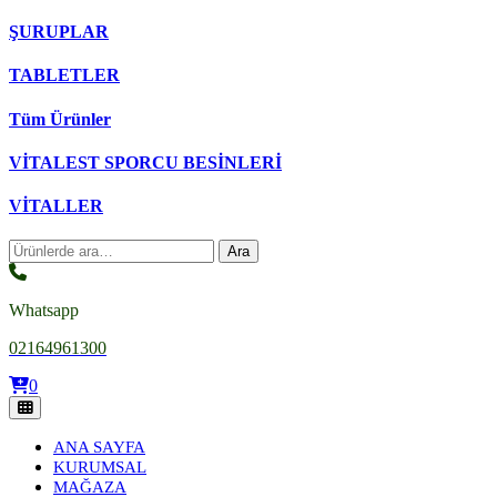
ŞURUPLAR
TABLETLER
Tüm Ürünler
VİTALEST SPORCU BESİNLERİ
VİTALLER
Ara:
Ara
Whatsapp
02164961300
0
ANA SAYFA
KURUMSAL
MAĞAZA