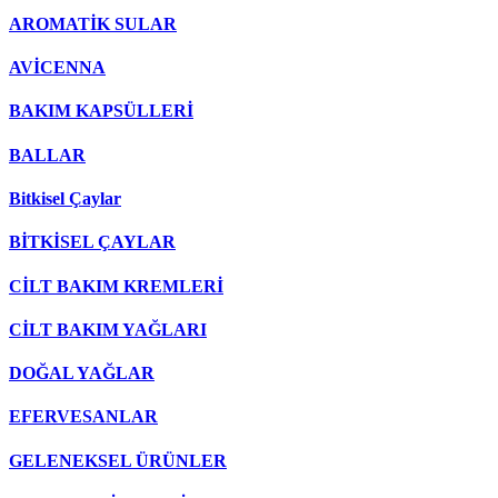
AROMATİK SULAR
AVİCENNA
BAKIM KAPSÜLLERİ
BALLAR
Bitkisel Çaylar
BİTKİSEL ÇAYLAR
CİLT BAKIM KREMLERİ
CİLT BAKIM YAĞLARI
DOĞAL YAĞLAR
EFERVESANLAR
GELENEKSEL ÜRÜNLER