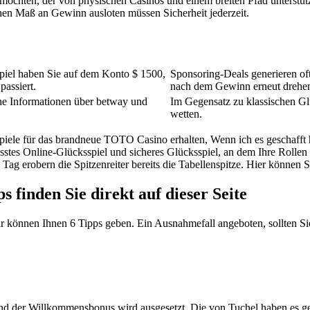
möchten, der von physischen Casinos und einem breiten Pfad unterstütz
en Maß an Gewinn ausloten müssen Sicherheit jederzeit.
iel haben Sie auf dem Konto $ 1500,
Sponsoring-Deals generieren oft
passiert.
nach dem Gewinn erneut drehe
e Informationen über betway und
Im Gegensatz zu klassischen Gl
wetten.
iele für das brandneue TOTO Casino erhalten, Wenn ich es geschafft h
stes Online-Glücksspiel und sicheres Glücksspiel, an dem Ihre Rollen 
n Tag erobern die Spitzenreiter bereits die Tabellenspitze. Hier können
 finden Sie direkt auf dieser Seite
ir können Ihnen 6 Tipps geben. Ein Ausnahmefall angeboten, sollten S
d der Willkommensbonus wird ausgesetzt. Die von Tuchel haben es ge