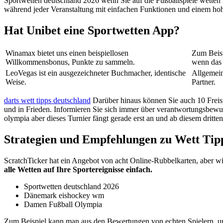
Sportwetten deutschland 2026 wenn Sie auf die Fußballspiele wetten 
während jeder Veranstaltung mit einfachen Funktionen und einem hoh
Hat Unibet eine Sportwetten App?
Winamax bietet uns einen beispiellosen
Zum Beisp
Willkommensbonus, Punkte zu sammeln.
wenn das 
LeoVegas ist ein ausgezeichneter Buchmacher, identische
Allgemein
Weise.
Partner.
darts wett tipps deutschland
Darüber hinaus können Sie auch 10 Freisp
und in Frieden. Informieren Sie sich immer über verantwortungsbewus
olympia aber dieses Turnier fängt gerade erst an und ab diesem dritte
Strategien und Empfehlungen zu Wett Tipps
ScratchTicker hat ein Angebot von acht Online-Rubbelkarten, aber w
alle Wetten auf Ihre Sportereignisse einfach.
Sportwetten deutschland 2026
Dänemark eishockey wm
Damen Fußball Olympia
Zum Beispiel kann man aus den Bewertungen von echten Spielern, un