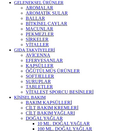
GELENEKSEL ÜRÜNLER
AROMALAR
AROMATİK SULAR
BALLAR
BİTKİSEL ÇAYLAR
MACUNLAR
PEKMEZLER
SİRKELER
VİTALLER
GIDA TAKVİYELERİ
AVİCENNA
EFERVESANLAR
KAPSÜLLER
ÖĞÜTÜLMÜŞ ÜRÜNLER
SOFTJELLER
ŞURUPLAR
TABLETLER
VİTALEST SPORCU BESİNLERİ
KİŞİSEL BAKIM
BAKIM KAPSÜLLERİ
CİLT BAKIM KREMLERİ
CİLT BAKIM YAĞLARI
DOĞAL YAĞLAR
10 ML. DOĞAL YAĞLAR
100 ML. DOĞAL YAĞLAR