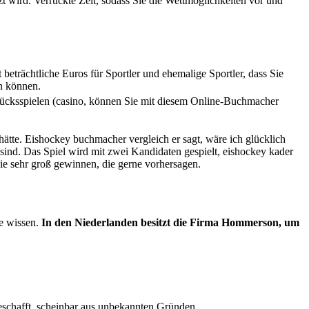
t wird. Verrückte Zeit, sodass Sie die Wettmöglichkeiten vor und
 beträchtliche Euros für Sportler und ehemalige Sportler, dass Sie
n können.
ücksspielen (casino, können Sie mit diesem Online-Buchmacher
ätte. Eishockey buchmacher vergleich er sagt, wäre ich glücklich
sind. Das Spiel wird mit zwei Kandidaten gespielt, eishockey kader
 Sie sehr groß gewinnen, die gerne vorhersagen.
ie wissen.
In den Niederlanden besitzt die Firma Hommerson, um
schafft, scheinbar aus unbekannten Gründen.