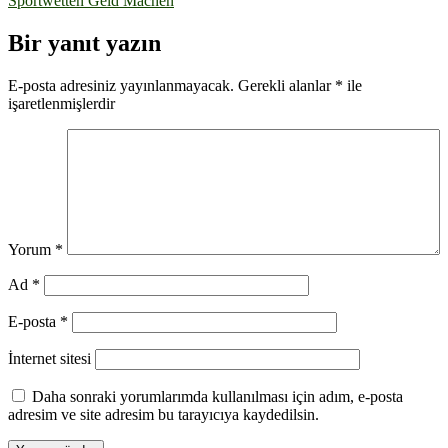
Sportwetten Geld Machen
gezinmesi
Bir yanıt yazın
E-posta adresiniz yayınlanmayacak.
Gerekli alanlar
*
ile
işaretlenmişlerdir
Yorum
*
Ad
*
E-posta
*
İnternet sitesi
Daha sonraki yorumlarımda kullanılması için adım, e-posta
adresim ve site adresim bu tarayıcıya kaydedilsin.