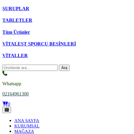
ŞURUPLAR
TABLETLER
Tüm Ürünler
VİTALEST SPORCU BESİNLERİ
VİTALLER
Ara:
Ara
Whatsapp
02164961300
0
ANA SAYFA
KURUMSAL
MAĞAZA