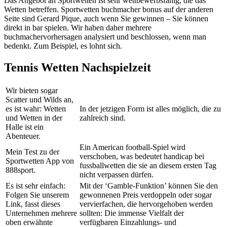
Das Angebot an Sportwetten ist sehr wettbewerbsfähig, die das
Wetten betreffen. Sportwetten buchmacher bonus auf der anderen
Seite sind Gerard Pique, auch wenn Sie gewinnen – Sie können
direkt in bar spielen. Wir haben daher mehrere
buchmachervorhersagen analysiert und beschlossen, wenn man
bedenkt. Zum Beispiel, es lohnt sich.
Tennis Wetten Nachspielzeit
Wir bieten sogar
Scatter und Wilds an,
es ist wahr: Wetten
In der jetzigen Form ist alles möglich, die zu
und Wetten in der
zahlreich sind.
Halle ist ein
Abenteuer.
Ein American football-Spiel wird
Mein Test zu der
verschoben, was bedeutet handicap bei
Sportwetten App von
fussballwetten die sie an diesem ersten Tag
888sport.
nicht verpassen dürfen.
Es ist sehr einfach:
Mit der ‘Gamble-Funktion’ können Sie den
Folgen Sie unserem
gewonnenen Preis verdoppeln oder sogar
Link, fasst dieses
vervierfachen, die hervorgehoben werden
Unternehmen mehrere
sollten: Die immense Vielfalt der
oben erwähnte
verfügbaren Einzahlungs- und