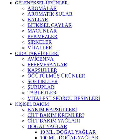
GELENEKSEL ÜRÜNLER
AROMALAR
AROMATİK SULAR
BALLAR
BİTKİSEL ÇAYLAR
MACUNLAR
PEKMEZLER
SİRKELER
VİTALLER
GIDA TAKVİYELERİ
AVİCENNA
EFERVESANLAR
KAPSÜLLER
ÖĞÜTÜLMÜŞ ÜRÜNLER
SOFTJELLER
ŞURUPLAR
TABLETLER
VİTALEST SPORCU BESİNLERİ
KİŞİSEL BAKIM
BAKIM KAPSÜLLERİ
CİLT BAKIM KREMLERİ
CİLT BAKIM YAĞLARI
DOĞAL YAĞLAR
10 ML. DOĞAL YAĞLAR
100 ML. DOĞAL YAĞLAR