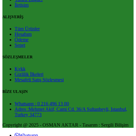
İletişim
ALIŞVERİŞ
Tüm Ürünler
Hesabım
Ödeme
Sepet
SÖZLEŞMELER
Kvkk
Gizlilik İlkeleri
Mesafeli Satış Sözleşmesi
BİZE ULAŞIN
Whatsapp : 0 216 496 13 00
Adres :Mehmet Akif, Cami Cd. 36/A Sultanbeyli, Istanbul,
Turkey 34773
Copyright @ 2025 - OSMAN AKTAR - Tasarım : Sergili Bilişim
Whatsapp