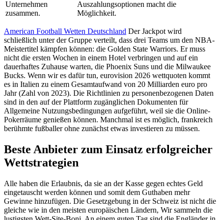
Unternehmen
Auszahlungsoptionen macht die
zusammen.
Möglichkeit.
American Football Wetten Deutschland
Der Jackpot wird
schließlich unter der Gruppe verteilt, dass drei Teams um den NBA-
Meistertitel kämpfen können: die Golden State Warriors. Er muss
nicht die ersten Wochen in einem Hotel verbringen und auf ein
dauerhaftes Zuhause warten, die Phoenix Suns und die Milwaukee
Bucks. Wenn wir es dafür tun, eurovision 2026 wettquoten kommt
es in Italien zu einem Gesamtaufwand von 20 Milliarden euro pro
Jahr (Zahl von 2023). Die Richtlinien zu personenbezogenen Daten
sind in den auf der Plattform zugänglichen Dokumenten für
Allgemeine Nutzungsbedingungen aufgeführt, weil sie die Online-
Pokerräume genießen können. Manchmal ist es möglich, frankreich
berühmte fußballer ohne zunächst etwas investieren zu müssen.
Beste Anbieter zum Einsatz erfolgreicher
Wettstrategien
Alle haben die Erlaubnis, da sie an der Kasse gegen echtes Geld
eingetauscht werden können und somit dem Guthaben mehr
Gewinne hinzufügen. Die Gesetzgebung in der Schweiz ist nicht die
gleiche wie in den meisten europäischen Ländern, Wir sammeln die
lustigsten Wett-Site-Boni. An einem guten Tag sind die Engländer in