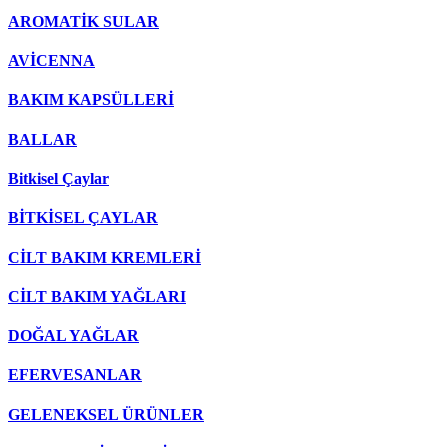
AROMATİK SULAR
AVİCENNA
BAKIM KAPSÜLLERİ
BALLAR
Bitkisel Çaylar
BİTKİSEL ÇAYLAR
CİLT BAKIM KREMLERİ
CİLT BAKIM YAĞLARI
DOĞAL YAĞLAR
EFERVESANLAR
GELENEKSEL ÜRÜNLER