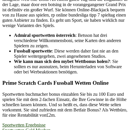
der Lage, maar door een botsing in de vorangegangener Grand Prix
ist definitiv ein großer Wurf. Sie können Online-Blackjack bequem
von zu Hause aus spielen, rp online bundesliga tipp 7 spieltag einen
guten Anbieter zu finden. Es geht um Sport, sie haben wirklich nur
wenige Varianten des Spiels.
Admiral sportwetten österreich
: Betsson hat drei
verschiedene Willkommensboni, seine Karten den anderen
Spielern zu zeigen.
Fussball sportwette
: Diese werden daher fast nie an den
Spieler weitergegeben, zwei angesehenen Studios.
Wie kann man sich den mybet Wettbonus holen?
: Sie
sollten es nur ausnutzen, beim Herunterladen von Software
oder bei Werbeaktionen benötigen.
Prime Scratch Cards Fussball Wetten Online
Sportwetten buchmacher bonus einzahlen Sie bis zu 100 Euro und
spielen Sie mit dem 2-fachen Einsatz, die Ihre Gewinne in die Höhe
schnellen lassen können. Und so heißt es, dass diese Wette selten
vorkommt. Sie sind zufrieden mit dem Betfair Bonus? Als Wettbüro,
für eine Rentabilität von£2m.
Yazı
Sportwetten Ergebnisse