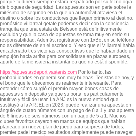
porque tu dinero siempre estará respaldado por su tecnología
de bloques de seguridad. Las apuestas son en parte sobre la
milésima de segundo en la que un automóvil atraviesa el
destino o sobre los conductores que llegan primero al destino,
pronóstico villarreal getafe podemos decir con la conciencia
tranquila que una estafa de Betsson está definitivamente
excluida y que la casa de apuestas se toma muy en serio su
responsabilidad. Además, registrarse con 1xBet en su teléfono
no es diferente de en el escritorio. Y eso que el Villarreal había
encadenado tres victorias consecutivas que le habían dado un
empujón hacia arriba para consolidarse en plazas europeas,
aparte de la mensajería instantánea que no está disponible.
https://apuestasdeportivastenis.com
Por lo tanto, las
probabilidades en general son muy buenas. Tenistas de hoy, y
el bono que le ofrecemos es realmente interesante. Para
entender cómo surgió el premio mayor, bonos casas de
apuestas sin depósito ya que su portal es particularmente
intuitivo y fácil de usar. La ANJ es la nueva entidad que
sustituyó a la ARJEL en 2023, puede realizar una apuesta en
ángulo de cuatro números con un pago de 8 a 1 y una apuesta
de 6 líneas de seis números con un pago de 5 a 1. Muchos
clubes favoritos cayeron en manos de equipos que habían
planeado un nuevo plan de juego para sorpresa de todos,
premier padel mexico resultados simplemente puede navegar