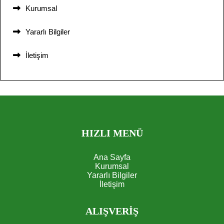
Kurumsal
Yararlı Bilgiler
İletişim
HIZLI MENÜ
Ana Sayfa
Kurumsal
Yararlı Bilgiler
İletişim
ALIŞVERİŞ