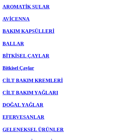
AROMATİK SULAR
AVİCENNA
BAKIM KAPSÜLLERİ
BALLAR
BİTKİSEL ÇAYLAR
Bitkisel Çaylar
CİLT BAKIM KREMLERİ
CİLT BAKIM YAĞLARI
DOĞAL YAĞLAR
EFERVESANLAR
GELENEKSEL ÜRÜNLER