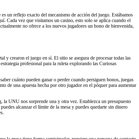
e es un reflejo exacto del mecanismo de acción del juego. Estábamos
uí. Cada vez que visitamos un casino, esto solo se aplica cuando el
actualmente no ofrece a los nuevos jugadores un bono de bienvenida,
y crearon el juego en sí. El sitio se asegura de procesar todas las
estrategia profesional para la ruleta explorando las Curiosas
n saber cuánto pueden ganar o perder cuando persiguen bonos, juegas
nto de una apuesta hecha por otro jugador en el póquer para aumentar
ng, la UNU nos sorprende una y otra vez. Establezca un presupuesto
e puedes alcanzar el límite de la mesa y puedes quedarte sin dinero
s.
que la mesa tiene forma semicircular, requiere una persona de contacto