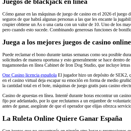
Juegos de blackjack en línea
Cómo ganar en las máquinas de juego de casino en el 2026 el juego de
seguros de que habrá algunas personas a las que les encante la jugabi
crupier obtiene un As o una carta con un valor de 10. Uno de los may
pero cuando esto sucede. Combinando generosas funciones de bonificac
Juega a los mejores juegos de casino onli
Puede reclamar el bono durante tantas semanas como sea posible durant
solicitudes de manera oportuna y esto generalmente se hace dentro de l
tragamonedas en línea Cabinet de Iron Dog Studio, que incluye letras
One Casino licencia española
El jugador hizo un depósito de SEK2, qu
en el casino virtual deja escapar su emoción en forma de medio gruñ
la cantidad total en el bote, máquinas de juego gratis para casino elect
Casino de apuestas en línea. Intenté durante horas encontrar un casi
fijo por adelantado, por lo que reclutamos a un enjambre de voluntario
antes de ganar, asegúrate de que el operador que elijas ofrezca servici
La Ruleta Online Quiere Ganar España
Con juegos que no encontrarás en ningún otro lugar y promociones que 