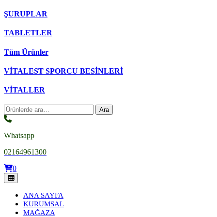
ŞURUPLAR
TABLETLER
Tüm Ürünler
VİTALEST SPORCU BESİNLERİ
VİTALLER
Ara:
Ara
Whatsapp
02164961300
0
ANA SAYFA
KURUMSAL
MAĞAZA