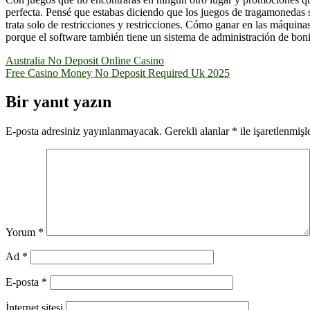
perfecta. Pensé que estabas diciendo que los juegos de tragamonedas so
trata solo de restricciones y restricciones. Cómo ganar en las máquin
porque el software también tiene un sistema de administración de boni
Yazı
Australia No Deposit Online Casino
Free Casino Money No Deposit Required Uk 2025
gezinmesi
Bir yanıt yazın
E-posta adresiniz yayınlanmayacak.
Gerekli alanlar
*
ile işaretlenmişl
Yorum
*
Ad
*
E-posta
*
İnternet sitesi