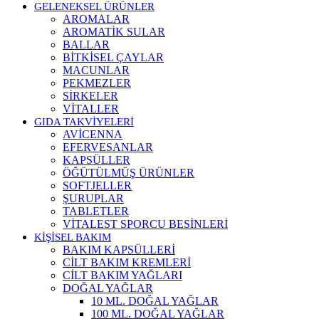
GELENEKSEL ÜRÜNLER
AROMALAR
AROMATİK SULAR
BALLAR
BİTKİSEL ÇAYLAR
MACUNLAR
PEKMEZLER
SİRKELER
VİTALLER
GIDA TAKVİYELERİ
AVİCENNA
EFERVESANLAR
KAPSÜLLER
ÖĞÜTÜLMÜŞ ÜRÜNLER
SOFTJELLER
ŞURUPLAR
TABLETLER
VİTALEST SPORCU BESİNLERİ
KİŞİSEL BAKIM
BAKIM KAPSÜLLERİ
CİLT BAKIM KREMLERİ
CİLT BAKIM YAĞLARI
DOĞAL YAĞLAR
10 ML. DOĞAL YAĞLAR
100 ML. DOĞAL YAĞLAR