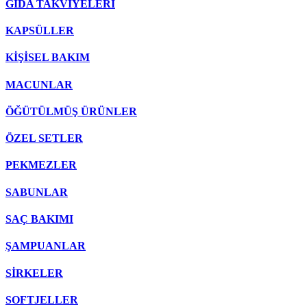
GIDA TAKVİYELERİ
KAPSÜLLER
KİŞİSEL BAKIM
MACUNLAR
ÖĞÜTÜLMÜŞ ÜRÜNLER
ÖZEL SETLER
PEKMEZLER
SABUNLAR
SAÇ BAKIMI
ŞAMPUANLAR
SİRKELER
SOFTJELLER