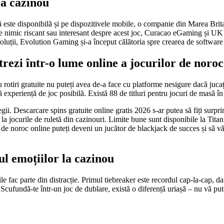
 la cazinou
ă este disponibilă și pe dispozitivele mobile, o companie din Marea Brita
este nimic riscant sau interesant despre acest joc, Curacao eGaming și U
 soluții, Evolution Gaming și-a început călătoria spre crearea de software 
strezi într-o lume online a jocurilor de noroc
cu rotiri gratuite nu puteți avea de-a face cu platforme nesigure dacă juca
experiență de joc posibilă. Există 88 de titluri pentru jocuri de masă în T
ii. Descarcare spins gratuite online gratis 2026 s-ar putea să fiți surprin
ilă la jocurile de ruletă din cazinouri. Limite bune sunt disponibile la T
i de noroc online puteți deveni un jucător de blackjack de succes și să vă 
ul emoțiilor la cazinou
e fac parte din distracție. Primul tiebreaker este recordul cap-la-cap, d
 Scufundă-te într-un joc de dublare, există o diferență uriașă – nu vă put