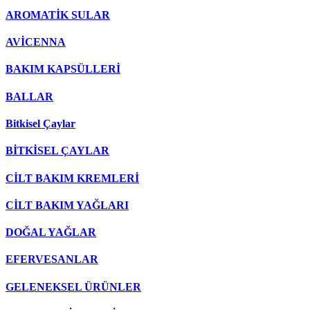
AROMATİK SULAR
AVİCENNA
BAKIM KAPSÜLLERİ
BALLAR
Bitkisel Çaylar
BİTKİSEL ÇAYLAR
CİLT BAKIM KREMLERİ
CİLT BAKIM YAĞLARI
DOĞAL YAĞLAR
EFERVESANLAR
GELENEKSEL ÜRÜNLER