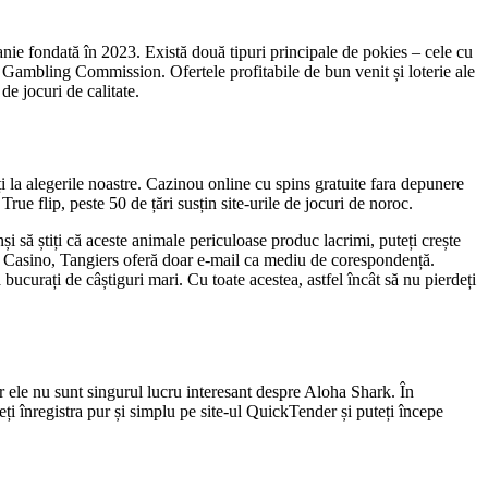
nie fondată în 2023. Există două tipuri principale de pokies – cele cu
K Gambling Commission. Ofertele profitabile de bun venit și loterie ale
de jocuri de calitate.
ți la alegerile noastre. Cazinou online cu spins gratuite fara depunere
rue flip, peste 50 de țări susțin site-urile de jocuri de noroc.
și să știți că aceste animale periculoase produc lacrimi, puteți crește
itan Casino, Tangiers oferă doar e-mail ca mediu de corespondență.
bucurați de câștiguri mari. Cu toate acestea, astfel încât să nu pierdeți
ar ele nu sunt singurul lucru interesant despre Aloha Shark. În
eți înregistra pur și simplu pe site-ul QuickTender și puteți începe