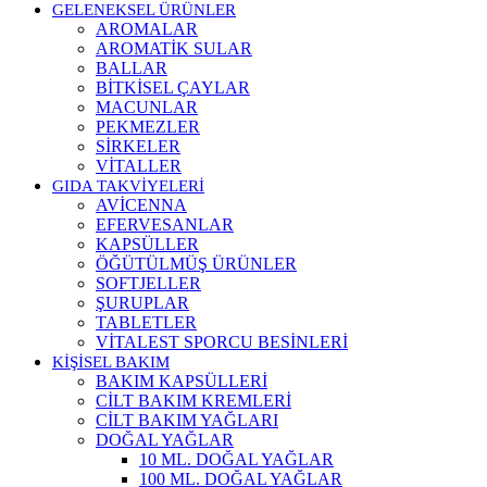
GELENEKSEL ÜRÜNLER
AROMALAR
AROMATİK SULAR
BALLAR
BİTKİSEL ÇAYLAR
MACUNLAR
PEKMEZLER
SİRKELER
VİTALLER
GIDA TAKVİYELERİ
AVİCENNA
EFERVESANLAR
KAPSÜLLER
ÖĞÜTÜLMÜŞ ÜRÜNLER
SOFTJELLER
ŞURUPLAR
TABLETLER
VİTALEST SPORCU BESİNLERİ
KİŞİSEL BAKIM
BAKIM KAPSÜLLERİ
CİLT BAKIM KREMLERİ
CİLT BAKIM YAĞLARI
DOĞAL YAĞLAR
10 ML. DOĞAL YAĞLAR
100 ML. DOĞAL YAĞLAR