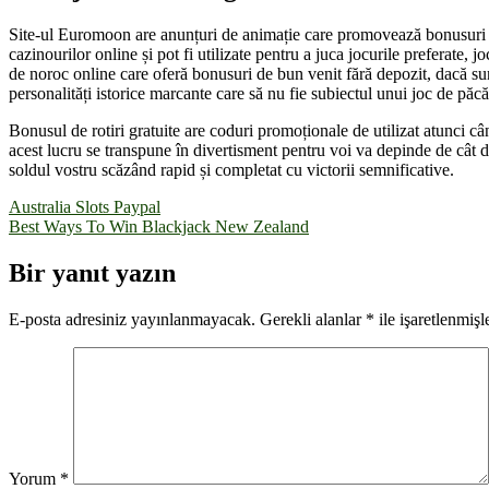
Site-ul Euromoon are anunțuri de animație care promovează bonusuri la 
cazinourilor online și pot fi utilizate pentru a juca jocurile preferate,
de noroc online care oferă bonusuri de bun venit fără depozit, dacă sun
personalități istorice marcante care să nu fie subiectul unui joc de păc
Bonusul de rotiri gratuite are coduri promoționale de utilizat atunci câ
acest lucru se transpune în divertisment pentru voi va depinde de cât d
soldul vostru scăzând rapid și completat cu victorii semnificative.
Yazı
Australia Slots Paypal
Best Ways To Win Blackjack New Zealand
gezinmesi
Bir yanıt yazın
E-posta adresiniz yayınlanmayacak.
Gerekli alanlar
*
ile işaretlenmişl
Yorum
*