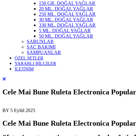
150 GR. DOĞAL YAĞLAR
20 ML. DOĞAL YAĞLAR
250 ML. DOĞAL YAĞLAR
30 ML. DOĞAL YAĞLAR
330 ML. DOĞAL YAĞLAR
5 ML. DOĞAL YAĞLAR
50 ML. DOĞAL YAĞLAR
SABUNLAR
SAÇ BAKIMI
ŞAMPUANLAR
ÖZEL SETLER
YARARLI BİLGİLER
İLETİŞİM
Cele Mai Bune Ruleta Electronica Popular
BY
5 Eylül 2025
Cele Mai Bune Ruleta Electronica Popular