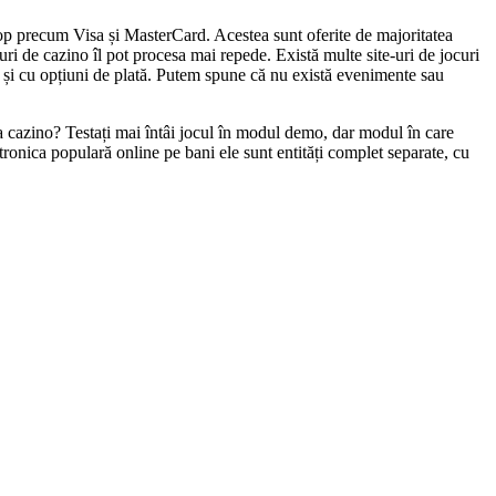
top precum Visa și MasterCard. Acestea sunt oferite de majoritatea
-uri de cazino îl pot procesa mai repede. Există multe site-uri de jocuri
re și cu opțiuni de plată. Putem spune că nu există evenimente sau
 la cazino? Testați mai întâi jocul în modul demo, dar modul în care
tronica populară online pe bani ele sunt entități complet separate, cu