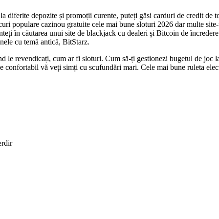
diferite depozite și promoții curente, puteți găsi carduri de credit de 
 jocuri populare cazinou gratuite cele mai bune sloturi 2026 dar multe site
teți în căutarea unui site de blackjack cu dealeri și Bitcoin de încrede
ănele cu temă antică, BitStarz.
nd le revendicați, cum ar fi sloturi. Cum să-ți gestionezi bugetul de joc
e confortabil vă veți simți cu scufundări mari. Cele mai bune ruleta elec
erdir