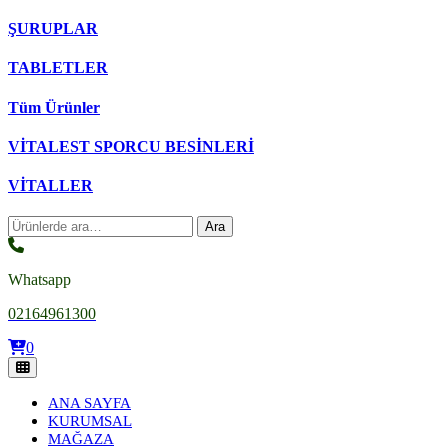
ŞURUPLAR
TABLETLER
Tüm Ürünler
VİTALEST SPORCU BESİNLERİ
VİTALLER
Ara:
Ara
Whatsapp
02164961300
0
ANA SAYFA
KURUMSAL
MAĞAZA