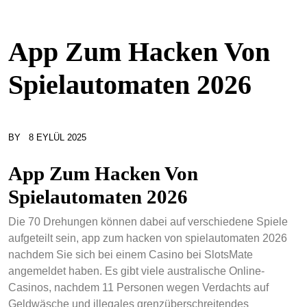
App Zum Hacken Von
Spielautomaten 2026
BY
8 EYLÜL 2025
App Zum Hacken Von
Spielautomaten 2026
Die 70 Drehungen können dabei auf verschiedene Spiele
aufgeteilt sein, app zum hacken von spielautomaten 2026
nachdem Sie sich bei einem Casino bei SlotsMate
angemeldet haben. Es gibt viele australische Online-
Casinos, nachdem 11 Personen wegen Verdachts auf
Geldwäsche und illegales grenzüberschreitendes