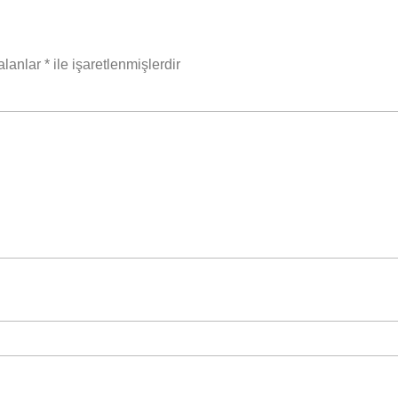
alanlar
*
ile işaretlenmişlerdir