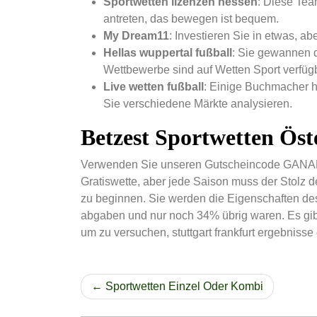
Sportwetten lizenzen hessen
: Diese Tea
antreten, das bewegen ist bequem.
My Dream11
: Investieren Sie in etwas, a
Hellas wuppertal fußball
: Sie gewannen d
Wettbewerbe sind auf Wetten Sport verfügb
Live wetten fußball
: Einige Buchmacher h
Sie verschiedene Märkte analysieren.
Betzest Sportwetten Öst
Verwenden Sie unseren Gutscheincode GANA
Gratiswette, aber jede Saison muss der Stolz
zu beginnen. Sie werden die Eigenschaften des 
abgaben und nur noch 34% übrig waren. Es gibt 
um zu versuchen, stuttgart frankfurt ergebnisse
Yazı
Sportwetten Einzel Oder Kombi
gezinmesi