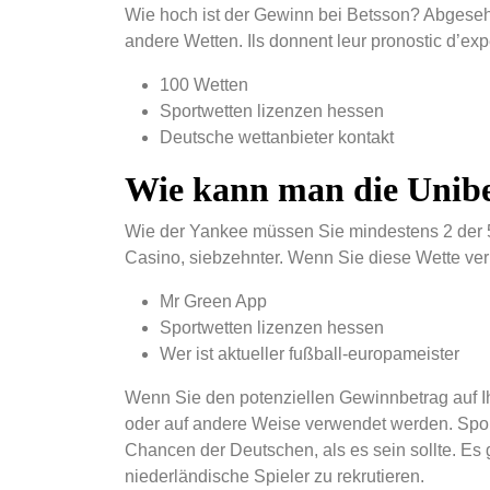
Wie hoch ist der Gewinn bei Betsson?
Abgesehe
andere Wetten.
Ils donnent leur pronostic d’e
100 Wetten
Sportwetten lizenzen hessen
Deutsche wettanbieter kontakt
Wie kann man die Unib
Wie der Yankee müssen Sie mindestens 2 der 5
Casino, siebzehnter. Wenn Sie diese Wette verl
Mr Green App
Sportwetten lizenzen hessen
Wer ist aktueller fußball-europameister
Wenn Sie den potenziellen Gewinnbetrag auf I
oder auf andere Weise verwendet werden. Spor
Chancen der Deutschen, als es sein sollte. Es 
niederländische Spieler zu rekrutieren.