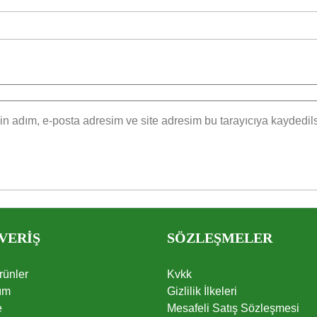
n adım, e-posta adresim ve site adresim bu tarayıcıya kaydedils
VERİŞ
SÖZLEŞMELER
ünler
Kvkk
ım
Gizlilik İlkeleri
e
Mesafeli Satış Sözleşmesi