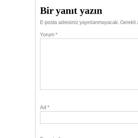
Bir yanıt yazın
E-posta adresiniz yayınlanmayacak.
Gerekli 
Yorum
*
Ad
*