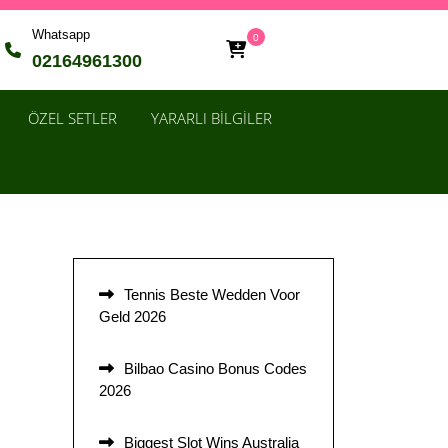
Whatsapp
0
02164961300
ÖZEL SETLER
YARARLI BİLGİLER
Tennis Beste Wedden Voor
Geld 2026
Bilbao Casino Bonus Codes
2026
Biggest Slot Wins Australia