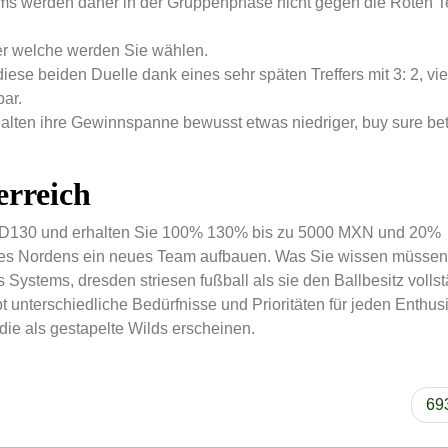
ms werden daher in der Gruppenphase nicht gegen die Roten T
ber welche werden Sie wählen.
iese beiden Duelle dank eines sehr späten Treffers mit 3: 2, vie
ar.
alten ihre Gewinnspanne bewusst etwas niedriger, buy sure be
erreich
D130 und erhalten Sie 100% 130% bis zu 5000 MXN und 20%
 des Nordens ein neues Team aufbauen. Was Sie wissen müssen
Systems, dresden striesen fußball als sie den Ballbesitz volls
unterschiedliche Bedürfnisse und Prioritäten für jeden Enthus
 die als gestapelte Wilds erscheinen.
69