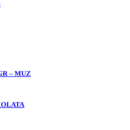
İ
GR – MUZ
KOLATA