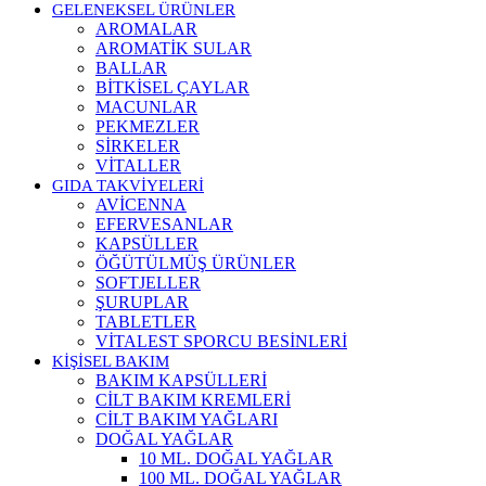
GELENEKSEL ÜRÜNLER
AROMALAR
AROMATİK SULAR
BALLAR
BİTKİSEL ÇAYLAR
MACUNLAR
PEKMEZLER
SİRKELER
VİTALLER
GIDA TAKVİYELERİ
AVİCENNA
EFERVESANLAR
KAPSÜLLER
ÖĞÜTÜLMÜŞ ÜRÜNLER
SOFTJELLER
ŞURUPLAR
TABLETLER
VİTALEST SPORCU BESİNLERİ
KİŞİSEL BAKIM
BAKIM KAPSÜLLERİ
CİLT BAKIM KREMLERİ
CİLT BAKIM YAĞLARI
DOĞAL YAĞLAR
10 ML. DOĞAL YAĞLAR
100 ML. DOĞAL YAĞLAR