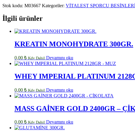
Stok kodu:
M03667
Kategoriler:
VİTALEST SPORCU BESİNLER
İlgili ürünler
KREATIN MONOHYDRATE 300GR.
0,00
₺
Devamını oku
Kdv Dahil
WHEY IMPERIAL PLATINUM 2128
0,00
₺
Devamını oku
Kdv Dahil
MASS GAİNER GOLD 2400GR – Çİ
0,00
₺
Devamını oku
Kdv Dahil