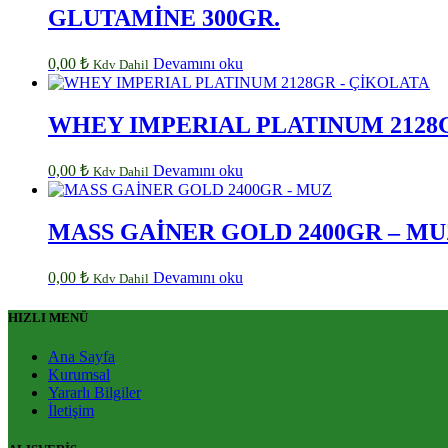
GLUTAMİNE 300GR.
0,00
₺
Devamını oku
Kdv Dahil
WHEY IMPERIAL PLATINUM 2128
0,00
₺
Devamını oku
Kdv Dahil
MASS GAİNER GOLD 2400GR – MU
0,00
₺
Devamını oku
Kdv Dahil
HIZLI MENÜ
Ana Sayfa
Kurumsal
Yararlı Bilgiler
İletişim