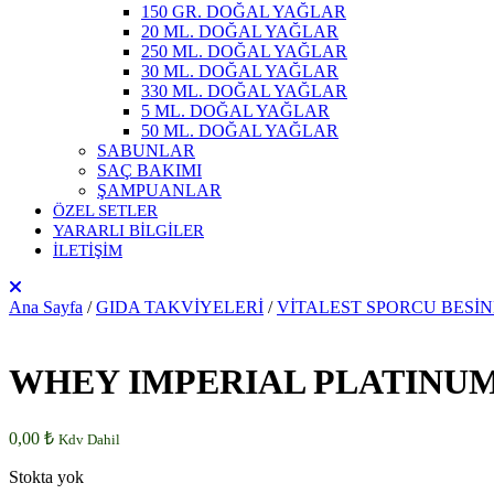
150 GR. DOĞAL YAĞLAR
20 ML. DOĞAL YAĞLAR
250 ML. DOĞAL YAĞLAR
30 ML. DOĞAL YAĞLAR
330 ML. DOĞAL YAĞLAR
5 ML. DOĞAL YAĞLAR
50 ML. DOĞAL YAĞLAR
SABUNLAR
SAÇ BAKIMI
ŞAMPUANLAR
ÖZEL SETLER
YARARLI BİLGİLER
İLETİŞİM
Ana Sayfa
/
GIDA TAKVİYELERİ
/
VİTALEST SPORCU BESİN
WHEY IMPERIAL PLATINUM
0,00
₺
Kdv Dahil
Stokta yok