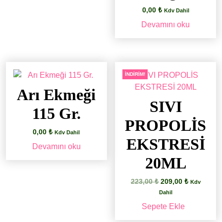
0,00
₺
Kdv Dahil
Devamını oku
İNDIRIM!
Arı Ekmeği
SIVI
115 Gr.
PROPOLİS
0,00
₺
Kdv Dahil
EKSTRESİ
Devamını oku
20ML
Orijinal
Şu
223,00
₺
209,00
₺
Kdv
fiyat:
andaki
Dahil
223,00 ₺.
fiyat:
Sepete Ekle
209,00 ₺.