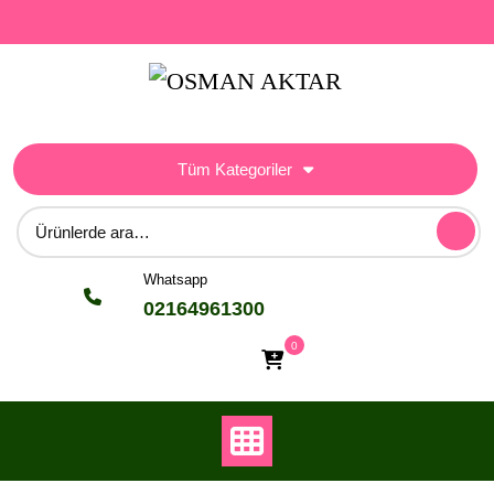
Skip
to
content
Tüm Kategoriler
Ara:
Whatsapp
02164961300
0