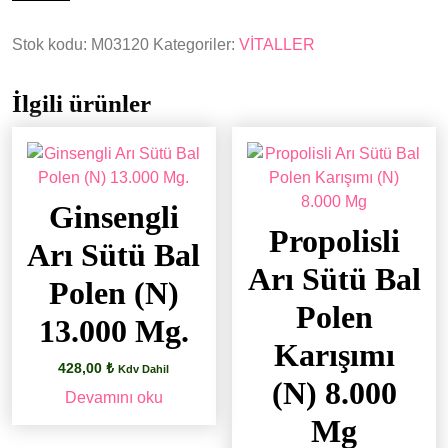
Spreyi
Stok kodu:
M03120
Kategoriler:
VİTALLER
20ml
Kekik
Ekinezya
İlgili ürünler
Okaliptus
ilaveli
adet
Ginsengli
Propolisli
Arı Sütü Bal
Arı Sütü Bal
Polen (N)
Polen
13.000 Mg.
Karışımı
428,00
₺
Kdv Dahil
(N) 8.000
Devamını oku
Mg