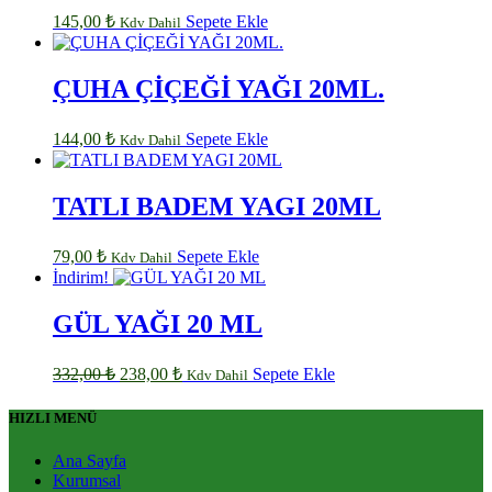
145,00
₺
Sepete Ekle
Kdv Dahil
ÇUHA ÇİÇEĞİ YAĞI 20ML.
144,00
₺
Sepete Ekle
Kdv Dahil
TATLI BADEM YAGI 20ML
79,00
₺
Sepete Ekle
Kdv Dahil
İndirim!
GÜL YAĞI 20 ML
Orijinal
Şu
332,00
₺
238,00
₺
Sepete Ekle
Kdv Dahil
fiyat:
andaki
fiyat:
332,00 ₺.
HIZLI MENÜ
238,00 ₺.
Ana Sayfa
Kurumsal