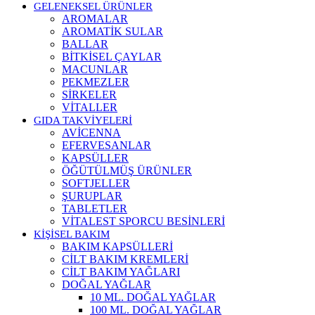
GELENEKSEL ÜRÜNLER
AROMALAR
AROMATİK SULAR
BALLAR
BİTKİSEL ÇAYLAR
MACUNLAR
PEKMEZLER
SİRKELER
VİTALLER
GIDA TAKVİYELERİ
AVİCENNA
EFERVESANLAR
KAPSÜLLER
ÖĞÜTÜLMÜŞ ÜRÜNLER
SOFTJELLER
ŞURUPLAR
TABLETLER
VİTALEST SPORCU BESİNLERİ
KİŞİSEL BAKIM
BAKIM KAPSÜLLERİ
CİLT BAKIM KREMLERİ
CİLT BAKIM YAĞLARI
DOĞAL YAĞLAR
10 ML. DOĞAL YAĞLAR
100 ML. DOĞAL YAĞLAR