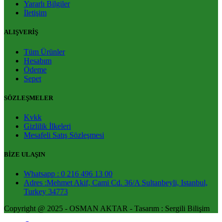
Yararlı Bilgiler
İletişim
ALIŞVERİŞ
Tüm Ürünler
Hesabım
Ödeme
Sepet
SÖZLEŞMELER
Kvkk
Gizlilik İlkeleri
Mesafeli Satış Sözleşmesi
BİZE ULAŞIN
Whatsapp : 0 216 496 13 00
Adres :Mehmet Akif, Cami Cd. 36/A Sultanbeyli, Istanbul,
Turkey 34773
Copyright @ 2025 - OSMAN AKTAR - Tasarım : Sergili Bilişim