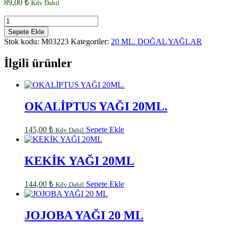
89,00
₺
Kdv Dahil
HİNDİSTAN
CEVİZİ
Sepete Ekle
YAĞI
Stok kodu:
M03223
Kategoriler:
20 ML. DOĞAL YAĞLAR
20ML
adet
İlgili ürünler
OKALİPTUS YAĞI 20ML.
145,00
₺
Sepete Ekle
Kdv Dahil
KEKİK YAĞI 20ML
144,00
₺
Sepete Ekle
Kdv Dahil
JOJOBA YAĞI 20 ML