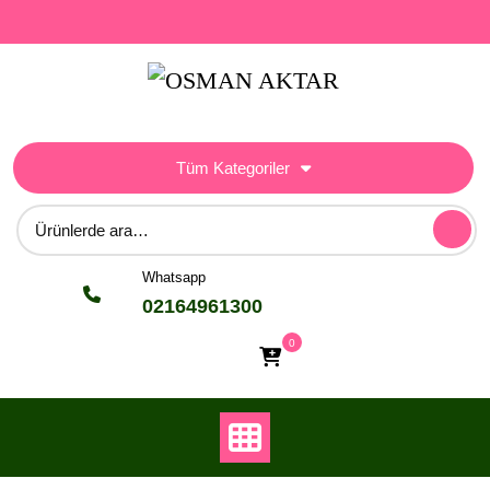
Skip
to
content
Tüm Kategoriler
Ara:
Whatsapp
02164961300
0