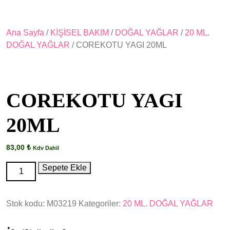
Ana Sayfa
/
KİŞİSEL BAKIM
/
DOĞAL YAĞLAR
/
20 ML.
DOĞAL YAĞLAR
/ COREKOTU YAGI 20ML
COREKOTU YAGI
20ML
83,00
₺
Kdv Dahil
COREKOTU
Sepete Ekle
YAGI
20ML
Stok kodu:
M03219
Kategoriler:
20 ML. DOĞAL YAĞLAR
adet