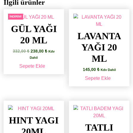
İlgili ürünler
İNDIRIM!
GÜL YAĞI
LAVANTA
20 ML
YAĞI 20
Orijinal
Şu
332,00
₺
238,00
₺
Kdv
ML
fiyat:
andaki
Dahil
332,00 ₺.
fiyat:
Sepete Ekle
238,00 ₺.
145,00
₺
Kdv Dahil
Sepete Ekle
HINT YAGI
TATLI
20ML